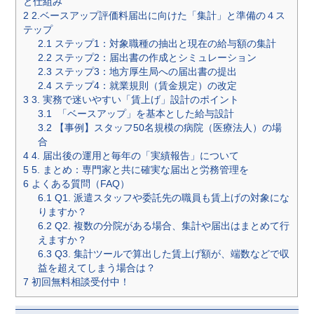
と仕組み
2
2.ベースアップ評価料届出に向けた「集計」と準備の４ス
テップ
2.1
ステップ1：対象職種の抽出と現在の給与額の集計
2.2
ステップ2：届出書の作成とシミュレーション
2.3
ステップ3：地方厚生局への届出書の提出
2.4
ステップ4：就業規則（賃金規定）の改定
3
3. 実務で迷いやすい「賃上げ」設計のポイント
3.1
「ベースアップ」を基本とした給与設計
3.2
【事例】スタッフ50名規模の病院（医療法人）の場
合
4
4. 届出後の運用と毎年の「実績報告」について
5
5. まとめ：専門家と共に確実な届出と労務管理を
6
よくある質問（FAQ）
6.1
Q1. 派遣スタッフや委託先の職員も賃上げの対象にな
りますか？
6.2
Q2. 複数の分院がある場合、集計や届出はまとめて行
えますか？
6.3
Q3. 集計ツールで算出した賃上げ額が、端数などで収
益を超えてしまう場合は？
7
初回無料相談受付中！