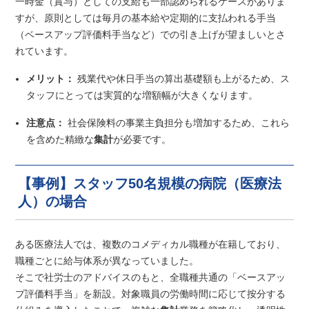
一時金（賞与）としての支給も一部認められるケースがありま
すが、原則としては毎月の基本給や定期的に支払われる手当
（ベースアップ評価料手当など）での引き上げが望ましいとさ
れています。
メリット：
残業代や休日手当の算出基礎額も上がるため、ス
タッフにとっては実質的な増額幅が大きくなります。
注意点：
社会保険料の事業主負担分も増加するため、これら
を含めた精緻な
集計
が必要です。
【事例】スタッフ50名規模の病院（医療法
人）の場合
ある医療法人では、複数のコメディカル職種が在籍しており、
職種ごとに給与体系が異なっていました。
そこで社労士のアドバイスのもと、全職種共通の「ベースアッ
プ評価料手当」を新設。対象職員の労働時間に応じて按分する