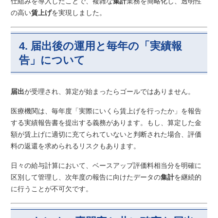
仕組みを導入したことで、複雑な
集計
業務を簡略化し、透明性
の高い
賃上げ
を実現しました。
4. 届出後の運用と毎年の「実績報
告」について
届出
が受理され、算定が始まったらゴールではありません。
医療機関は、毎年度「実際にいくら賃上げを行ったか」を報告
する実績報告書を提出する義務があります。もし、算定した金
額が賃上げに適切に充てられていないと判断された場合、評価
料の返還を求められるリスクもあります。
日々の給与計算において、ベースアップ評価料相当分を明確に
区別して管理し、次年度の報告に向けたデータの
集計
を継続的
に行うことが不可欠です。