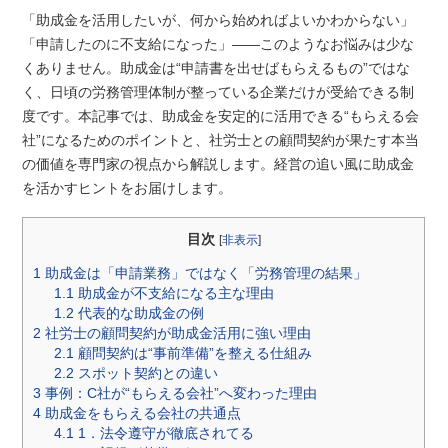
「助成金を活用したいが、何から始めればよいかわからない」
「申請したのに不支給になった」――このようなお悩みは少な
くありません。助成金は“申請書を出せばもらえるもの”ではな
く、日頃の労務管理体制が整っている企業だけが受給できる制
度です。本記事では、助成金を安定的に活用できる“もらえる会
社”になるためのポイントと、社労士との顧問契約が果たす本当
の価値を専門家の視点から解説します。経営の追い風に助成金
を活かすヒントをお届けします。
目次
[
非表示
]
1
助成金は「申請業務」ではなく「労務管理の結果」
1.1
助成金が不支給になる主な理由
1.2
代表的な助成金の例
2
社労士の顧問契約が助成金活用に強い理由
2.1
顧問契約は“事前準備”を整える仕組み
2.2
スポット契約との違い
3
事例：C社が“もらえる会社”へ変わった理由
4
助成金をもらえる会社の共通点
4.1
1．法令遵守が徹底されてる